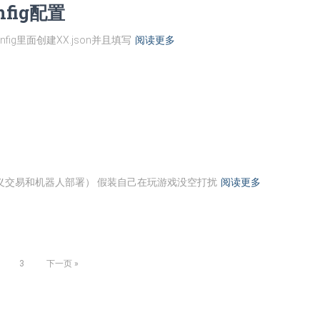
fig配置
fig里面创建XX.json并且填写
阅读更多
定义交易和机器人部署） 假装自己在玩游戏没空打扰
阅读更多
3
下一页