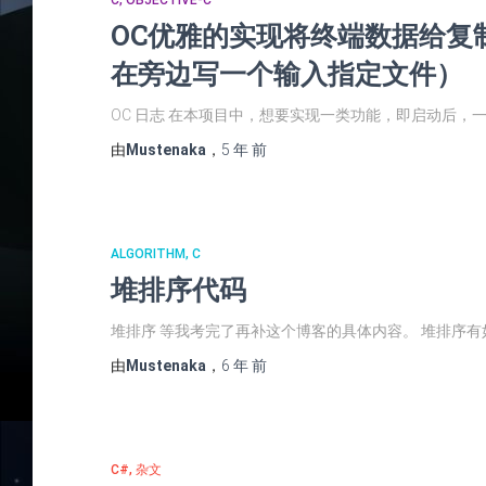
C
OBJECTIVE-C
OC优雅的实现将终端数据给复
在旁边写一个输入指定文件）
OC 日志 在本项目中，想要实现一类功能，即启动后
由
Mustenaka
，
5 年
前
ALGORITHM
C
堆排序代码
堆排序 等我考完了再补这个博客的具体内容。 堆排序
由
Mustenaka
，
6 年
前
C#
杂文