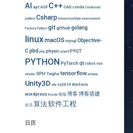
C++
AI
apt
ASF
CAD
conda
Creational
Csharp
pattern
DimensionStyle
environment
git
golang
github
Factory Pattern
linux
macOS
Objective-
mysql
C
pbd
physic
PYQT
php
plan9
PYTHON
qt
PyTorch
robot
ros
tensorflow
SPH
Teigha
shader
uniapp
Unity3D
vs2019
Winform
vite
博客
博客搭建
wordpress
前端
Xcode
软件工程
算法
生活
日历