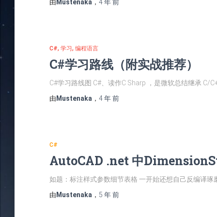
由
Mustenaka
，
4 年
前
C#
学习
编程语言
C#学习路线（附实战推荐）
C#学习路线图 C#、读作C Sharp ，是微软总结继承 
由
Mustenaka
，
4 年
前
C#
AutoCAD .net 中Dimensio
如题：标注样式参数细节表格 一开始还想自己反编译琢
由
Mustenaka
，
5 年
前